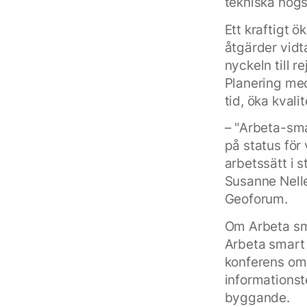
tekniska högs
Ett kraftigt 
åtgärder vidta
nyckeln till r
Planering med
tid, öka kval
– "Arbeta-sma
på status för
arbetssätt i s
Susanne Nelle
Geoforum.
Om Arbeta sm
Arbeta smart
konferens om 
informationst
byggande.