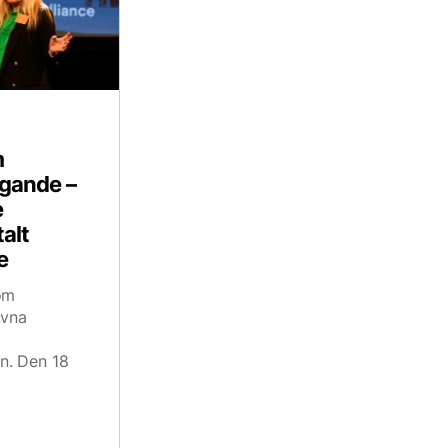
m
ggande –
e
alt
e
om
ivna
n. Den 18