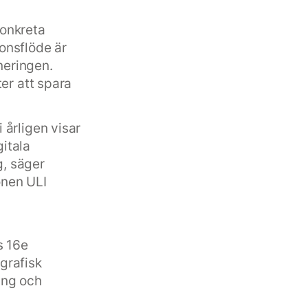
konkreta
ionsflöde är
neringen.
er att spara
 årligen visar
itala
g, säger
onen ULI
s 16e
grafisk
ing och