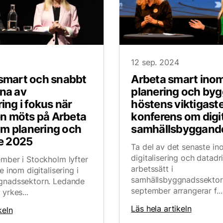
5
12 sep. 2024
 smart och snabbt
Arbeta smart ino
rna av
planering och by
ring i fokus när
höstens viktigast
n möts på Arbeta
konferens om digit
om planering och
samhällsbyggand
e 2025
Ta del av det senaste in
digitalisering och datadr
mber i Stockholm lyfter
arbetssätt i
e inom digitalisering i
samhällsbyggnadssektor
gnadssektorn. Ledande
september arrangerar f...
yrkes...
Läs hela artikeln
keln