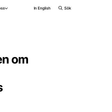
oss
In English
Sök
sen om
s