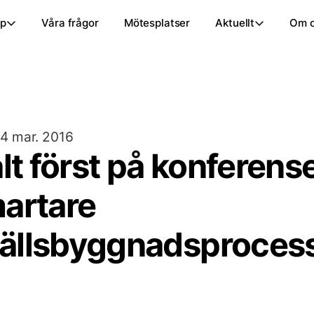
ap
Våra frågor
Mötesplatser
Aktuellt
Om 
4 mar. 2016
alt först på konferen
artare
ällsbyggnadsproces