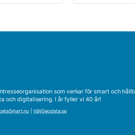
intresseorganisation som verkar för smart och håll
ch digitalisering. I år fyller vi 40 år!
betaSmart.nu
|
VäljGeodata.se