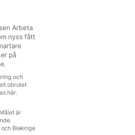
sen Arbeta
om nyss fått
smartare
er på
e.
ering och
alt obrutet
as här.
 Målet är
ande.
 och Blekinge