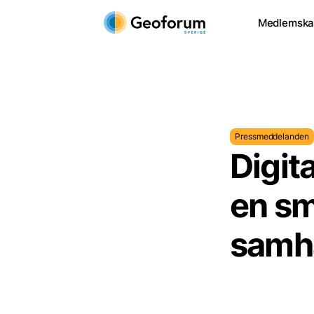
Medlemsk
Pressmeddelanden
Digit
en sm
samh