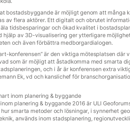
kola.
ökat bostadsbyggande är möjligt genom att många 
s av flera aktörer. Ett digitalt och obrutet informat
ejäla tidsbesparingar och ökad kvalitet i bostadspla
 hjälp av 3D-visualisering ger ytterligare möjlighet
iteten och även förbättra medborgardialogen.
rt-konferensen” är den viktiga mötesplatsen där vi
 vad som är möjligt att åstadkomma med smarta dig
tadsplaneringen, och i år är konferensen extra vikti
mann Ek, vd och kanslichef för branschorganisati
art inom planering & byggande
 inom planering & byggande 2016 är ULI Geoforum
hur smarta metoder och lösningar, i synnerhet geo
eknik, används inom stadsplanering, regionutveckl