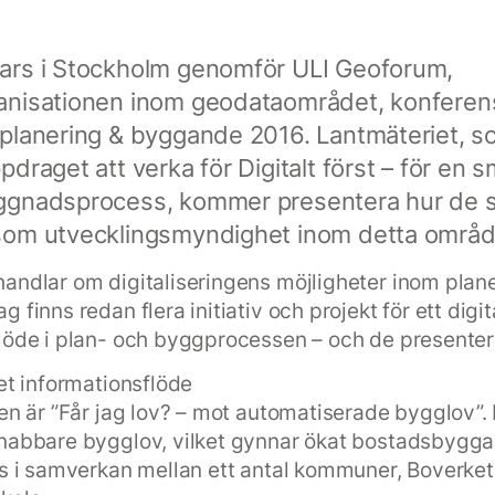
ars i Stockholm genomför ULI Geoforum,
anisationen inom geodataområdet, konferen
planering & byggande 2016. Lantmäteriet, s
draget att verka för Digitalt först – för en 
ggnadsprocess, kommer presentera hur de s
som utvecklingsmyndighet inom detta områd
andlar om digitaliseringens möjligheter inom plan
 finns redan flera initiativ och projekt för ett digit
löde i plan- och byggprocessen – och de presenter
tet informationsflöde
ten är ”Får jag lov? – mot automatiserade bygglov”.
snabbare bygglov, vilket gynnar ökat bostadsbygg
vs i samverkan mellan ett antal kommuner, Boverket