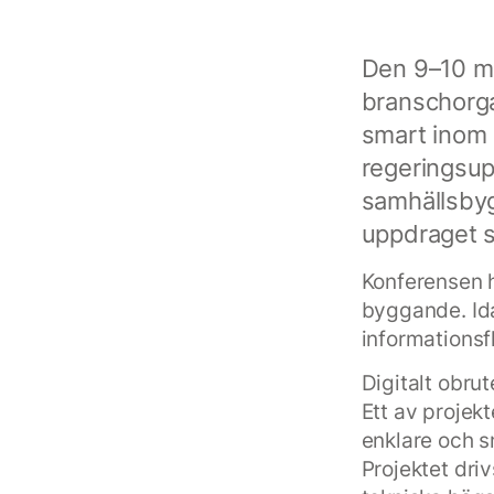
Den 9–10 m
branschorg
smart inom 
regeringsupp
samhällsby
uppdraget 
Konferensen h
byggande. Idag
informationsf
Digitalt obru
Ett av projek
enklare och 
Projektet dri