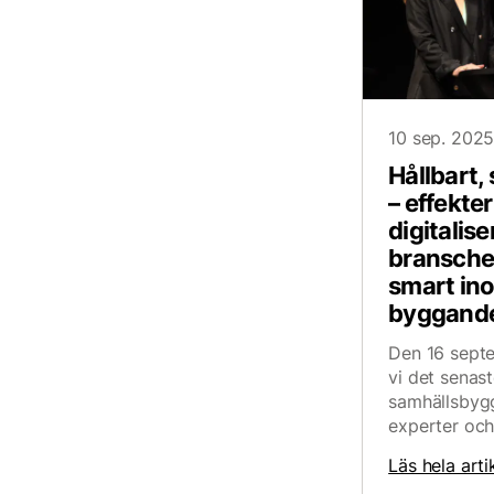
10 sep. 202
Hållbart,
– effekte
digitalise
bransche
smart in
byggand
Den 16 septe
vi det senast
samhällsbyg
experter och 
Läs hela arti