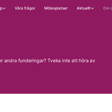
ap
Våra frågor
Mötesplatser
Aktuellt
Om 
 andra funderingar? Tveka inte att höra av