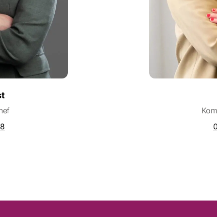
st
hef
Kom
88