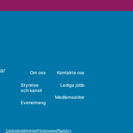
bar
Om oss
Kontakta oss
Styrelse
Lediga jobb
och kansli
Medlemssidor
Evenemang
Cookieinställningar
Personuppgiftspolicy