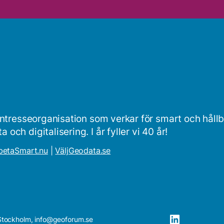
intresseorganisation som verkar för smart och håll
ch digitalisering. I år fyller vi 40 år!
betaSmart.nu
|
VäljGeodata.se
Stockholm,
info@geoforum.se