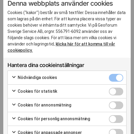
kan ditt samtycke till kakor dras tillbaka så att alla
Denna webbplats använder cookies
kakor som använts vid besök på webbplatsen
Cookies ("kakor") består av små textfiler. Dessa innehåller data
raderas från din dator.
som lagras på din enhet. För att kunna placera vissa typer av
I samband med att du registrerar ett konto på
cookies behöver vi inhämta ditt samtycke. Vi på Geoforum
våra medlemssidor får du godkänna vår
Sverige Service AB, orgnr. 556791-6092 använder oss av
integritetspolicy. Kontot är personligt och en gång
följande slags cookies. För att läsa mer om vilka cookies vi
per år får du ett mail med en länk där du bekräftar
använder och lagringstid,
klicka här för att komma till vår
att du vill behålla kontot. Vill du ta bort ditt konto
cookiepolicy.
innan dess, kontakta oss på info@geoforum.se.
Hantera dina cookieinställningar
Nödvänd
4.3 Personal och ideellt arbete
Nödvändiga cookies
cookies
Markera
När du söker lediga tjänster/vill bli praktikant
kryssrut
för
Cookies
Cookies för statistik
använder vi dina personuppgifter endast för det
att
för
Markera
samtycka
ändamål för vilka du lämnat dem. När en person
statistik
för
Cookies
Cookies för annonsmätning
till
kryssrut
ansöker om en ledig tjänst hos Geoforum samlar
att
för
Markera
användning
vi även in information om sökandens meriter.
samtycka
annonsm
för
av
Cookies
Cookies för personlig annonsmätning
till
kryssrut
att
Nödvändiga
för
Markera
användning
samtycka
cookies
personli
för
av
Cookies
Cookies för anpassade annonser
till