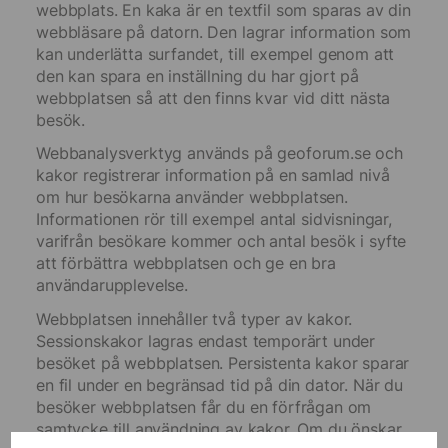
webbplats. En kaka är en textfil som sparas av din
webbläsare på datorn. Den lagrar information som
kan underlätta surfandet, till exempel genom att
den kan spara en inställning du har gjort på
webbplatsen så att den finns kvar vid ditt nästa
besök.
Webbanalysverktyg används på geoforum.se och
kakor registrerar information på en samlad nivå
om hur besökarna använder webbplatsen.
Informationen rör till exempel antal sidvisningar,
varifrån besökare kommer och antal besök i syfte
att förbättra webbplatsen och ge en bra
användarupplevelse.
Webbplatsen innehåller två typer av kakor.
Sessionskakor lagras endast temporärt under
besöket på webbplatsen. Persistenta kakor sparar
en fil under en begränsad tid på din dator. När du
besöker webbplatsen får du en förfrågan om
samtycke till användning av kakor. Om du önskar