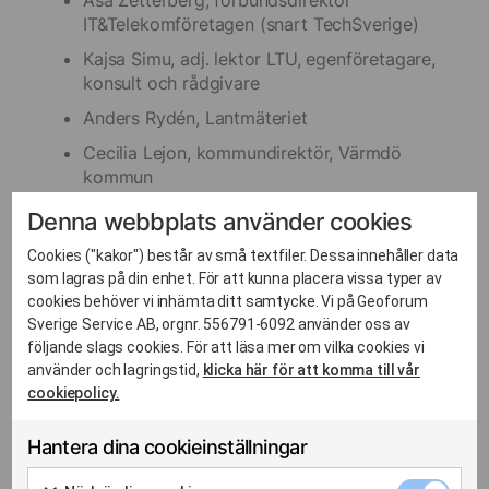
Åsa Zetterberg, förbundsdirektör
IT&Telekomföretagen (snart TechSverige)
Kajsa Simu, adj. lektor LTU, egenföretagare,
konsult och rådgivare
Anders Rydén, Lantmäteriet
Cecilia Lejon, kommundirektör, Värmdö
kommun
Andreas Ask, senior projektledare och
Denna webbplats använder cookies
projektpartner, E&A Development AB och
Cookies ("kakor") består av små textfiler. Dessa innehåller data
projektledare för Digitala tvillingar i
som lagras på din enhet. För att kunna placera vissa typer av
samhällsbyggnadsprocessen, Smart Built
cookies behöver vi inhämta ditt samtycke. Vi på Geoforum
Environment
Sverige Service AB, orgnr. 556791-6092 använder oss av
följande slags cookies. För att läsa mer om vilka cookies vi
använder och lagringstid,
klicka här för att komma till vår
cookiepolicy.
Hantera dina cookieinställningar
Nödvänd