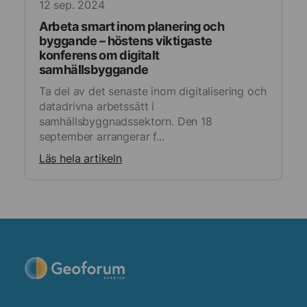
12 sep. 2024
Arbeta smart inom planering och
byggande – höstens viktigaste
konferens om digitalt
samhällsbyggande
Ta del av det senaste inom digitalisering och
datadrivna arbetssätt i
samhällsbyggnadssektorn. Den 18
september arrangerar f...
Läs hela artikeln