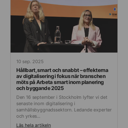
av
personlig
Cookies
annonsmätning
för
anpassade
annonser
10 sep. 2025
Hållbart, smart och snabbt – effekterna
av digitalisering i fokus när branschen
möts på Arbeta smart inom planering
och byggande 2025
Den 16 september i Stockholm lyfter vi det
senaste inom digitalisering i
samhällsbyggnadssektorn. Ledande experter
och yrkes...
Läs hela artikeln