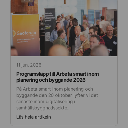
anpassade
annonser
11 jun. 2026
Programsläpp till Arbeta smart inom
planering och byggande 2026
På Arbeta smart inom planering och
byggande den 20 oktober lyfter vi det
senaste inom digitalisering i
samhällsbyggnadssekto...
Läs hela artikeln