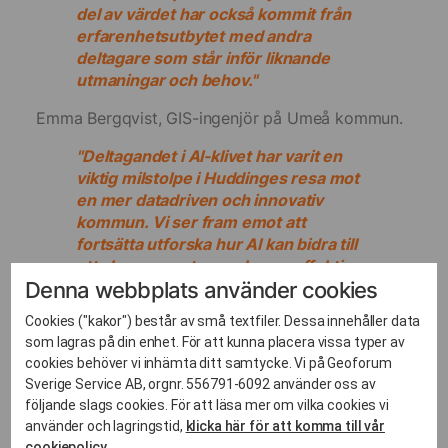
del av värdet har också kommit från
erfarenhetsutbytet med andra
deltagare som står inför liknande
utmaningar och behov."
Emma Bergqvist, GIS-ingenjör på Umeå kommun.
"Deltagandet i AI-klivet har varit en
viktig milstolpe i Huddinges resa mot
en mer datadriven och innovativ
kommun. Vi ser fram emot att
fortsätta utforska hur AI kan bidra till
att skapa smartare och mer effektiva
Denna webbplats använder cookies
lösningar för våra invånare."
Cookies ("kakor") består av små textfiler. Dessa innehåller data
Marcel Moritz, hållbarhetsstrateg Huddinge
som lagras på din enhet. För att kunna placera vissa typer av
kommun
cookies behöver vi inhämta ditt samtycke. Vi på Geoforum
Sverige Service AB, orgnr. 556791-6092 använder oss av
"AI-klivet har gett mig en teknisk insikt
följande slags cookies. För att läsa mer om vilka cookies vi
och de strategiska verktygen som
använder och lagringstid,
klicka här för att komma till vår
krävs för att driva AI-frågorna framåt i
cookiepolicy.