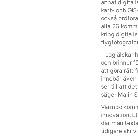
annat digital
kart- och GIS
också ordför
alla 26 komm
kring digital
flygfotografe
– Jag älskar 
och brinner f
att göra rätt 
innebär även e
ser till att d
säger Malin S
Värmdö kommun
innovation. E
där man testa
tidigare skriv