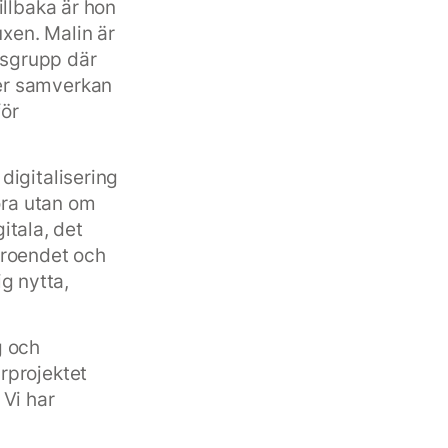
illbaka är hon
xen. Malin är
nsgrupp där
er samverkan
för
digitalisering
öra utan om
gitala, det
rtroendet och
ig nytta,
g och
rprojektet
 Vi har