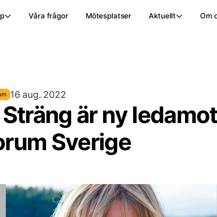
ap
Våra frågor
Mötesplatser
Aktuellt
Om 
16 aug. 2022
rum
 Sträng är ny ledamot
orum Sverige