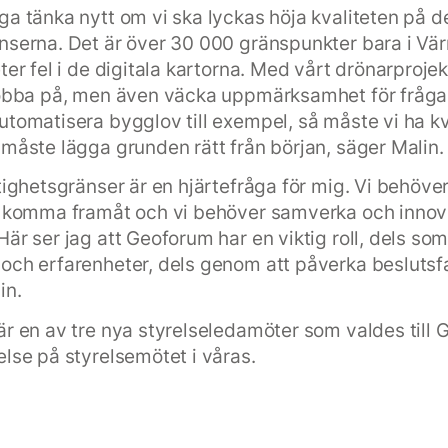
ga tänka nytt om vi ska lyckas höja kvaliteten på de
nserna. Det är över 30 000 gränspunkter bara i V
ter fel i de digitala kartorna. Med vårt drönarprojekt
jobba på, men även väcka uppmärksamhet för frågan
utomatisera bygglov till exempel, så måste vi ha kv
 måste lägga grunden rätt från början, säger Malin.
stighetsgränser är en hjärtefråga för mig. Vi behöve
tt komma framåt och vi behöver samverka och innov
är ser jag att Geoforum har en viktig roll, dels som
och erfarenheter, dels genom att påverka beslutsfa
in.
är en av tre nya styrelseledamöter som valdes till
else på styrelsemötet i våras.