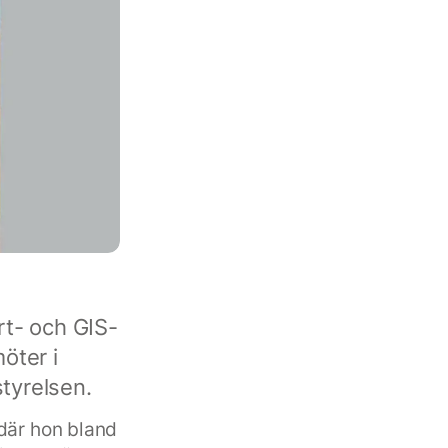
rt- och GIS-
öter i
styrelsen.
 där hon bland