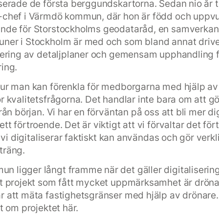
iserade de första berggundskartorna. Sedan nio år t
-chef i Värmdö kommun, där hon är född och uppvu
ande för Storstockholms geodataråd, en samverka
uner i Stockholm är med och som bland annat driv
isering av detaljplaner och gemensam upphandling 
ring.
hur man kan förenkla för medborgarna med hjälp av 
ör kvalitetsfrågorna. Det handlar inte bara om att g
från början. Vi har en förväntan på oss att bli mer di
tt förtroende. Det är viktigt att vi förvaltar det fö
et vi digitaliserar faktiskt kan användas och gör verkl
träng.
 ligger långt framme när det gäller digitaliserin
tt projekt som fått mycket uppmärksamhet är dröna
r att mäta fastighetsgränser med hjälp av drönare.
it om projektet här.