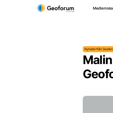
Medlemsk
Nyheter från Geofo
Malin
Geof