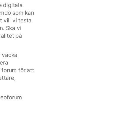
 digitala
ärmdö som kan
 vill vi testa
. Ska vi
alitet på
r väcka
era
 forum för att
ttare,
 Geoforum