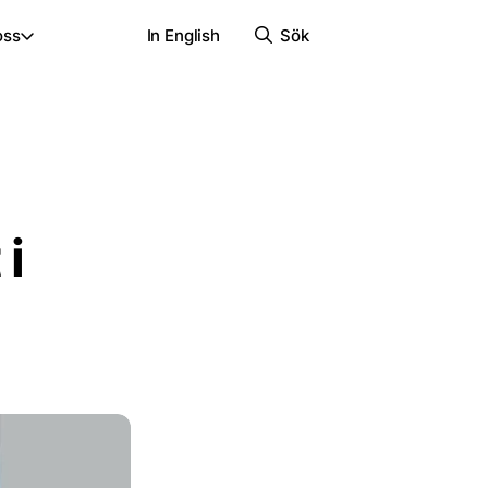
oss
In English
Sök
 i