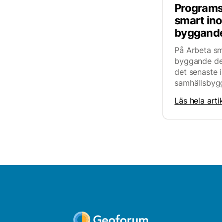
Programsl
smart in
byggand
På Arbeta sm
byggande den
det senaste i
samhällsbygg
Läs hela arti