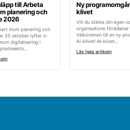
äpp till Arbeta
Ny programomgång
om planering och
klivet
e 2026
Vill du stärka din egen o
organisations förståelse 
art inom planering och
Välkommen till en ny pr
 20 oktober lyfter vi
AI-klivet! AI-klivet...
nom digitalisering i
nadssekto...
Läs hela artikeln
keln