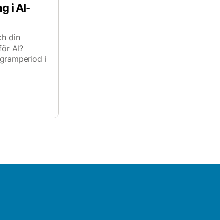
 i AI-
ch din
för AI?
ogramperiod i