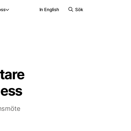
oss
In English
Sök
tare
cess
onsmöte