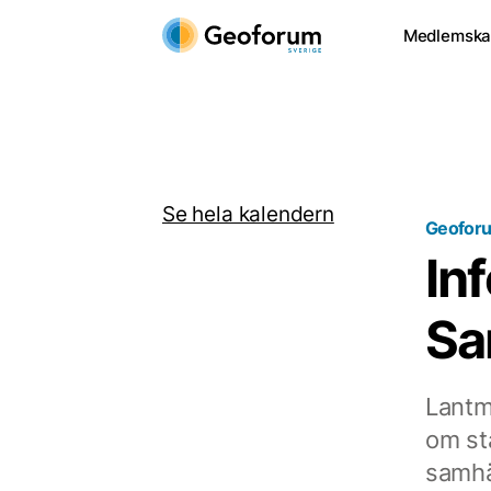
Medlemsk
Se hela kalendern
Geoforu
In
Sa
Lantm
om st
samhä