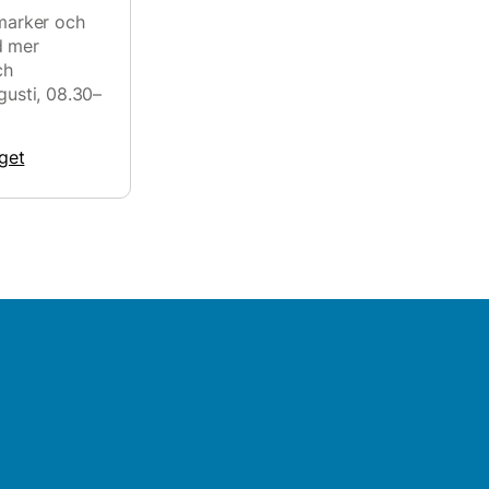
smarker och
d mer
ch
gusti, 08.30–
get