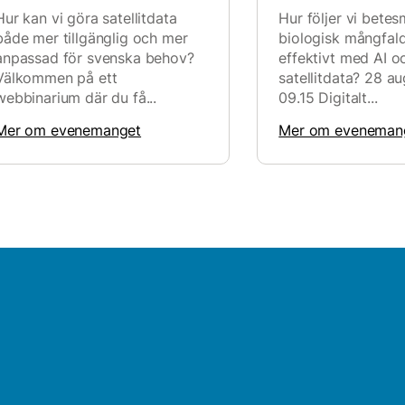
Hur kan vi göra satellitdata
Hur följer vi bete
både mer tillgänglig och mer
biologisk mångfal
anpassad för svenska behov?
effektivt med AI o
Välkommen på ett
satellitdata? 28 au
webbinarium där du få...
09.15 Digitalt...
Mer om evenemanget
Mer om eveneman