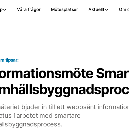
ap
Våra frågor
Mötesplatser
Aktuellt
Om 
m tipsar:
formationsmöte Smar
mhällsbyggnads­pro
äteriet bjuder in till ett webbsänt informati
atus i arbetet med smartare
llsbyggnadsprocess.