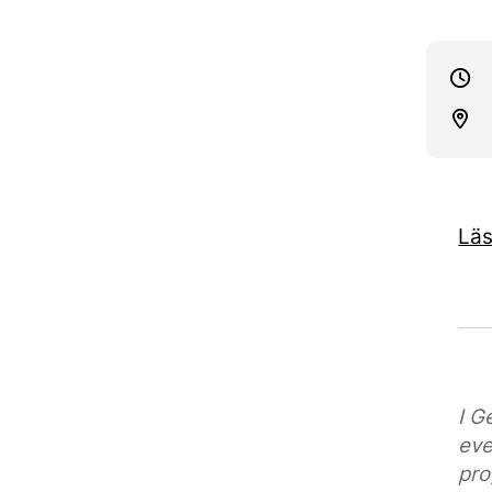
Läs
I G
eve
pro