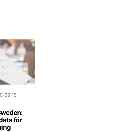
0-09:15
 Sweden:
tdata för
ning