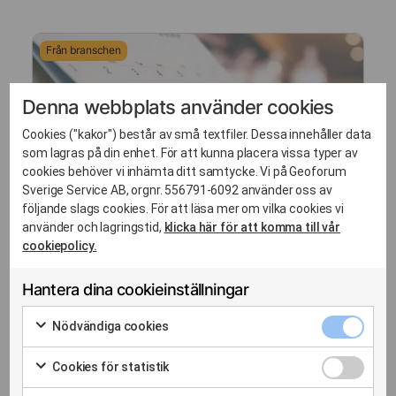
Från branschen
Denna webbplats använder cookies
Cookies ("kakor") består av små textfiler. Dessa innehåller data
som lagras på din enhet. För att kunna placera vissa typer av
cookies behöver vi inhämta ditt samtycke. Vi på Geoforum
Sverige Service AB, orgnr. 556791-6092 använder oss av
följande slags cookies. För att läsa mer om vilka cookies vi
använder och lagringstid,
klicka här för att komma till vår
21 aug. 2026 08:30-09:15
cookiepolicy.
Digitalt
Digital Earth Sweden: En
Hantera dina cookieinställningar
Sverigeanpassad satellitdataprodukt
Nödvänd
Nödvändiga cookies
Hur kan vi göra satellitdata både mer
cookies
Markera
tillgänglig och mer anpassad för svenska
kryssrut
för
Cookies
Cookies för statistik
behov? Välkommen på ett webbinarium där
att
för
Markera
du få...
samtycka