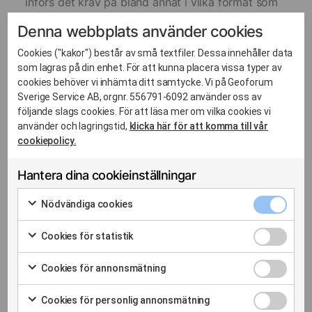
införs det krav på bland annat i vilka format som
olika slag av data ska göras tillgängliga, vilka
Denna webbplats använder cookies
avgifter som får tas ut och när det är tillåtet att
förena ett vidareutnyttjande av data med
Cookies ("kakor") består av små textfiler. Dessa innehåller data
särskilda villkor. Lagändringarna föreslås träda i
som lagras på din enhet. För att kunna placera vissa typer av
kraft den 1 augusti 2022.
cookies behöver vi inhämta ditt samtycke. Vi på Geoforum
Sverige Service AB, orgnr. 556791-6092 använder oss av
Läs lagrådsremissen här
följande slags cookies. För att läsa mer om vilka cookies vi
använder och lagringstid,
klicka här för att komma till vår
cookiepolicy.
Hantera dina cookieinställningar
Nödvänd
Nödvändiga cookies
cookies
Markera
kryssrut
Relaterade inlägg
för
Cookies
Cookies för statistik
att
för
Markera
samtycka
statistik
för
Cookies
Cookies för annonsmätning
till
kryssrut
att
för
Markera
användning
samtycka
annonsm
för
av
Cookies
Cookies för personlig annonsmätning
till
kryssrut
att
Nödvändiga
för