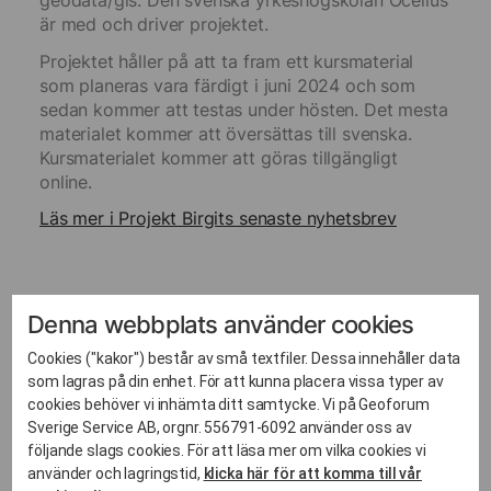
geodata/gis. Den svenska yrkeshögskolan Ocellus
är med och driver projektet.
Projektet håller på att ta fram ett kursmaterial
som planeras vara färdigt i juni 2024 och som
sedan kommer att testas under hösten. Det mesta
materialet kommer att översättas till svenska.
Kursmaterialet kommer att göras tillgängligt
online.
Läs mer i Projekt Birgits senaste nyhetsbrev
Denna webbplats använder cookies
Cookies ("kakor") består av små textfiler. Dessa innehåller data
som lagras på din enhet. För att kunna placera vissa typer av
cookies behöver vi inhämta ditt samtycke. Vi på Geoforum
Relaterade inlägg
Sverige Service AB, orgnr. 556791-6092 använder oss av
följande slags cookies. För att läsa mer om vilka cookies vi
använder och lagringstid,
klicka här för att komma till vår